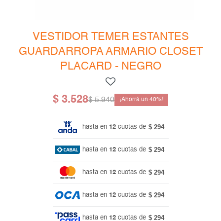
Mesas de living
Multiusos y complementos
Escritorios
Bibliotecas
VESTIDOR TEMER ESTANTES
GUARDARROPA ARMARIO CLOSET
Gamer
PLACARD - NEGRO
$
3.528
$
5.940
40
$ 294
hasta en
12
cuotas de
$ 294
hasta en
12
cuotas de
$ 294
hasta en
12
cuotas de
$ 294
hasta en
12
cuotas de
$ 294
hasta en
12
cuotas de