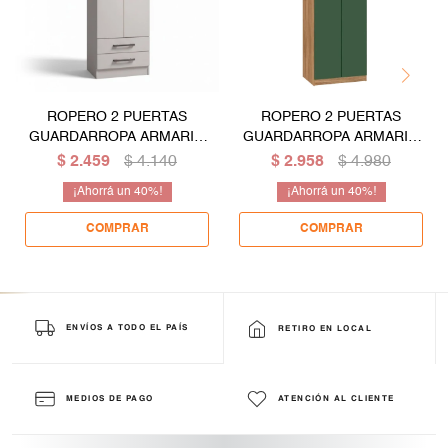
ROPERO 2 PUERTAS
ROPERO 2 PUERTAS
GUARDARROPA ARMARIO
GUARDARROPA ARMARIO
PLACARD CLOSET
PLACARD CLOSET
$
2.459
$
4.140
$
2.958
$
4.980
MULTIUSO - BLANCO
MULTIUSO CON LLAVE -
40
40
COLOR MADERA VERDE
ENVÍOS A TODO EL PAÍS
RETIRO EN LOCAL
MEDIOS DE PAGO
ATENCIÓN AL CLIENTE