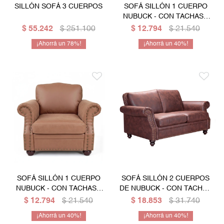
SILLÓN SOFÁ 3 CUERPOS
SOFÁ SILLÓN 1 CUERPO
NUBUCK - CON TACHAS -
CHOCOLATE
$
55.242
$
251.100
$
12.794
$
21.540
78
40
SOFÁ SILLÓN 1 CUERPO
SOFÁ SILLÓN 2 CUERPOS
NUBUCK - CON TACHAS -
DE NUBUCK - CON TACHAS
BEIGE
- CHOCOLATE
$
12.794
$
21.540
$
18.853
$
31.740
40
40