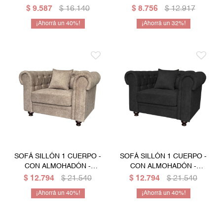
$
9.587
$
16.140
$
8.756
$
12.917
40
32
SOFÁ SILLÓN 1 CUERPO -
SOFÁ SILLÓN 1 CUERPO -
CON ALMOHADÓN -
CON ALMOHADÓN -
MARRÓN
NEGRO
$
12.794
$
21.540
$
12.794
$
21.540
40
40