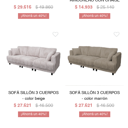
RINCONERO CON CHAISE
$
29.616
$
49.860
$
14.933
$
25.140
40
40
SOFÁ SILLÓN 3 CUERPOS
SOFÁ SILLÓN 3 CUERPOS
- color beige
- color marrón
$
27.621
$
46.500
$
27.621
$
46.500
40
40