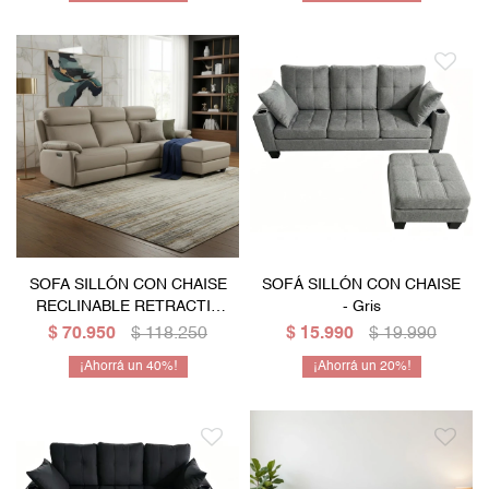
SOFA SILLÓN CON CHAISE
SOFÁ SILLÓN CON CHAISE
RECLINABLE RETRACTIL
- Gris
CON SISTEMA ELECTRICO
$
70.950
$
118.250
$
15.990
$
19.990
Y EN CUERO GENUINO
40
20