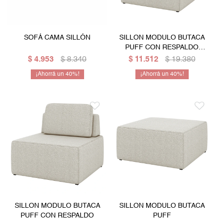
SOFÁ CAMA SILLÓN
SILLON MODULO BUTACA
PUFF CON RESPALDO
ESQUINERO
$
4.953
$
8.340
$
11.512
$
19.380
40
40
SILLON MODULO BUTACA
SILLON MODULO BUTACA
PUFF CON RESPALDO
PUFF