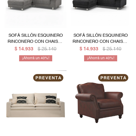
SOFÁ SILLÓN ESQUINERO
SOFÁ SILLÓN ESQUINERO
RINCONERO CON CHAISE -
RINCONERO CON CHAISE -
Gris
Negro
$
14.933
$
25.140
$
14.933
$
25.140
40
40