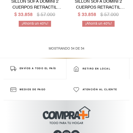
SILLÓN SOFÁ DOMINI 2
SILLÓN SOFÁ DOMINI 2
CUERPOS RETRACTIL
CUERPOS RETRACTIL
AJUSTABLE - BEIGE
AJUSTABLE - GRIS
$
33.858
$
57.000
$
33.858
$
57.000
40
40
MOSTRANDO
54
DE
54
ENVÍOS A TODO EL PAÍS
RETIRO EN LOCAL
MEDIOS DE PAGO
ATENCIÓN AL CLIENTE