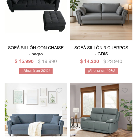
SOFÁ SILLÓN CON CHAISE
SOFÁ SILLÓN 3 CUERPOS
- negro
- GRIS
$
15.990
$
19.990
$
14.220
$
23.940
20
40