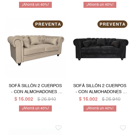
40
40
SOFÁ SILLÓN 2 CUERPOS
SOFÁ SILLÓN 2 CUERPOS
- CON ALMOHADONES -
- CON ALMOHADONES -
COLOR CREMA
NEGRO
$
16.002
$
26.940
$
16.002
$
26.940
40
40