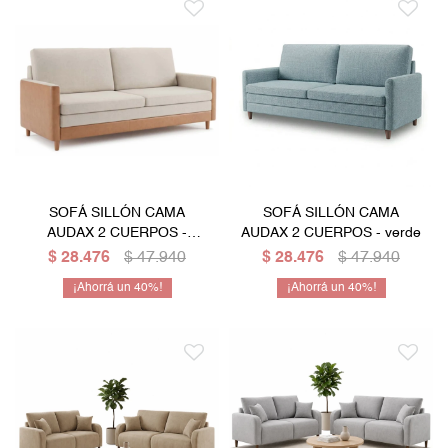
SOFÁ SILLÓN CAMA
SOFÁ SILLÓN CAMA
AUDAX 2 CUERPOS -
AUDAX 2 CUERPOS - verde
BEIGE
$
28.476
$
47.940
$
28.476
$
47.940
40
40