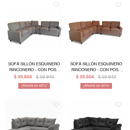
SOFÁ SILLÓN ESQUINERO
SOFÁ SILLÓN ESQUINERO
RINCONERO - CON POSA
RINCONERO - CON POSA
VASOS - GRIS
VASOS - BEIGE
$
35.604
$
59.940
$
35.604
$
59.940
40
40