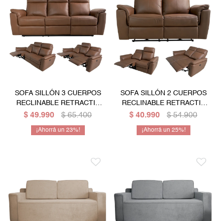
SOFA SILLÓN 3 CUERPOS
SOFA SILLÓN 2 CUERPOS
RECLINABLE RETRACTIL
RECLINABLE RETRACTIL
CON SISTEMA ELECTRICO
CON SISTEMA ELECTRICO
$
49.990
$
65.400
$
40.990
$
54.900
23
25