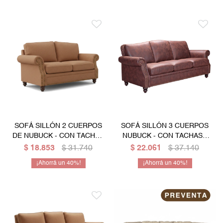
SOFÁ SILLÓN 2 CUERPOS
SOFÁ SILLÓN 3 CUERPOS
DE NUBUCK - CON TACHAS
NUBUCK - CON TACHAS -
- BEIGE
CHOCOLATE
$
18.853
$
31.740
$
22.061
$
37.140
40
40