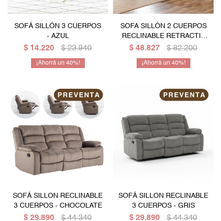
SOFÁ SILLÓN 3 CUERPOS
SOFA SILLÓN 2 CUERPOS
- AZUL
RECLINABLE RETRACTIL
CON SISTEMA ELECTRICO
$
14.220
$
23.940
$
48.827
$
82.200
Y EN CUERO GENUINO
40
40
SOFÁ SILLON RECLINABLE
SOFÁ SILLON RECLINABLE
3 CUERPOS - CHOCOLATE
3 CUERPOS - GRIS
$
29.890
$
44.340
$
29.890
$
44.340