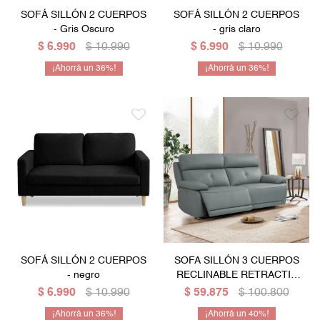
SOFÁ SILLÓN 2 CUERPOS
SOFÁ SILLÓN 2 CUERPOS
Mesas de living
Multiusos y complementos
Escritorios
Niños
- Gris Oscuro
- gris claro
$
6.990
$
10.990
$
6.990
$
10.990
Bibliotecas
36
36
Gamer
SOFÁ SILLÓN 2 CUERPOS
SOFA SILLÓN 3 CUERPOS
- negro
RECLINABLE RETRACTIL
CON SISTEMA ELECTRICO
$
6.990
$
10.990
$
59.875
$
100.800
Y EN CUERO GENUINO
36
40