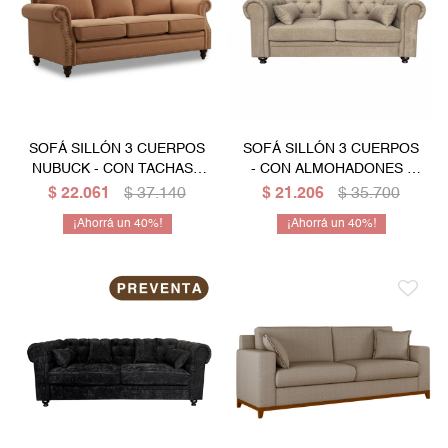
SOFÁ SILLÓN 3 CUERPOS
SOFÁ SILLÓN 3 CUERPOS
NUBUCK - CON TACHAS -
- CON ALMOHADONES -
BEIGE
Marrón
$
22.061
$
37.140
$
21.206
$
35.700
40
40