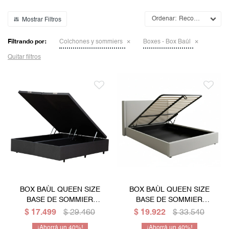
Mesas de living
Multiusos y complementos
Escritorios
Niños
Recomendados
Bibliotecas
Filtrando por:
Colchones y sommiers
Boxes - Box Baúl
Gamer
Quitar filtros
BOX BAÙL QUEEN SIZE
BOX BAÙL QUEEN SIZE
BASE DE SOMMIER
BASE DE SOMMIER
GUARDARROPA CAMA
GUARDARROPA CAMA
$
17.499
$
29.460
$
19.922
$
33.540
IMPORTADO - GRIS
CON RESPALDO
40
40