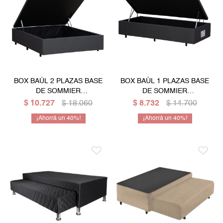
BOX BAÚL 2 PLAZAS BASE
BOX BAÙL 1 PLAZAS BASE
DE SOMMIER
DE SOMMIER
GUARDARROPA CAMA -
GUARDARROPA CAMA
$
10.727
$
18.060
$
8.732
$
14.700
GRIS
CON APERTURA LATERAL -
40
40
GRIS