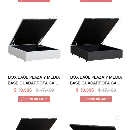
BOX BAÚL PLAZA Y MEDIA
BOX BAÚL PLAZA Y MEDIA
BASE GUADARROPA CAMA
BASE GUADARROPA CAMA
- BLANCO
- GRIS
$
10.336
$
17.400
$
10.336
$
17.400
40
40