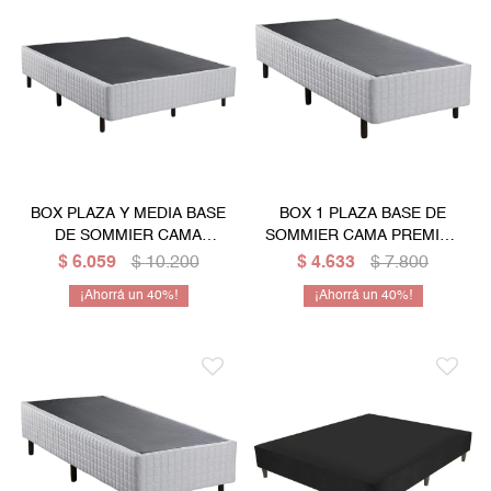
BOX PLAZA Y MEDIA BASE
BOX 1 PLAZA BASE DE
DE SOMMIER CAMA
SOMMIER CAMA PREMIUN
PREMIUM
DE 80 CM
$
6.059
$
10.200
$
4.633
$
7.800
40
40