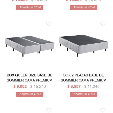
$
13.935
$
19.983
$
10.050
$
16.920
30
40
BOX QUEEN SIZE BASE DE
BOX 2 PLAZAS BASE DE
SOMMIER CAMA PREMIUM
SOMMIER CAMA PREMIUM
$
9.052
$
15.240
$
6.557
$
11.040
40
40