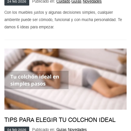
Publicado en:
Cuidado
Guías
Novedades
24
feb
2026
Mesas de living
Multiusos y complementos
Escritorios
Con los muebles justos y algunas decisiones simples, cualquier
Bibliotecas
ambiente puede ser cómodo, funcional y con mucha personalidad. Te
damos 6 ideas para empezar.
Gamer
TIPS PARA ELEGIR TU COLCHON IDEAL
Publicado en:
Guías
Novedades
04
feb
2026