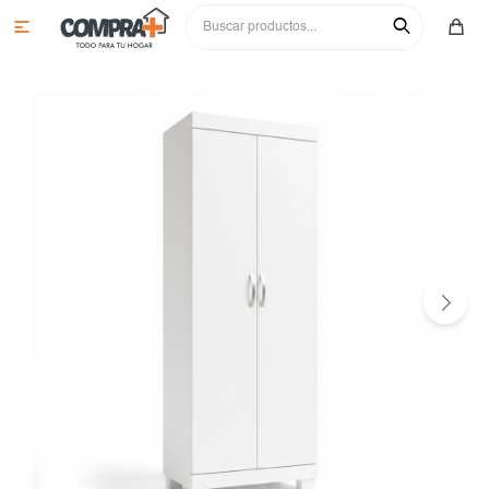

Colchones y sommiers
Roperos
Juegos de comedor
Cómodas y tocadores
Sillas
Aparadores
Mesas de luz y respaldos
Cristaleros
Sofás
Aéreos
Camas y cunas
Aparadores
Racks y paneles para tv
Bajos
Sillas
Multiusos y complementos
Mesas
Butacas y poltronas
Paneleros
Aparadores
Adultos