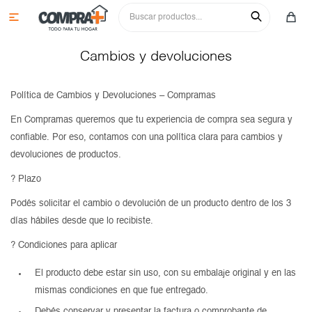

Cambios y devoluciones
Política de Cambios y Devoluciones – Compramas
En Compramas queremos que tu experiencia de compra sea segura y
confiable. Por eso, contamos con una política clara para cambios y
devoluciones de productos.
Colchones y sommiers
?️ Plazo
Roperos
Juegos de comedor
Podés solicitar el cambio o devolución de un producto dentro de los 3
Cómodas y tocadores
Sillas
Aparadores
días hábiles desde que lo recibiste.
? Condiciones para aplicar
Mesas de luz y respaldos
Cristaleros
Sofás
Aéreos
El producto debe estar sin uso, con su embalaje original y en las
Camas y cunas
Aparadores
Racks y paneles para tv
Bajos
Sillas
mismas condiciones en que fue entregado.
Multiusos y complementos
Mesas
Butacas y poltronas
Paneleros
Aparadores
Adultos
Debés conservar y presentar la factura o comprobante de