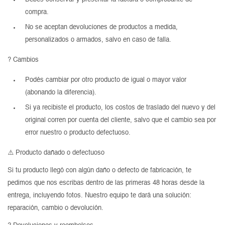
compra.
Mesas de living
Multiusos y complementos
Escritorios
Niños
No se aceptan devoluciones de productos a medida,
Bibliotecas
personalizados o armados, salvo en caso de falla.
Gamer
? Cambios
Podés cambiar por otro producto de igual o mayor valor
(abonando la diferencia).
Si ya recibiste el producto, los costos de traslado del nuevo y del
original corren por cuenta del cliente, salvo que el cambio sea por
error nuestro o producto defectuoso.
⚠️ Producto dañado o defectuoso
Si tu producto llegó con algún daño o defecto de fabricación, te
pedimos que nos escribas dentro de las primeras 48 horas desde la
entrega, incluyendo fotos. Nuestro equipo te dará una solución:
reparación, cambio o devolución.