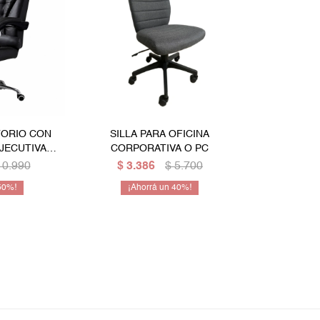
TORIO CON
SILLA PARA OFICINA
JECUTIVA
CORPORATIVA O PC
RGONÓMICA
10.990
$
3.386
$
5.700
O
50
40