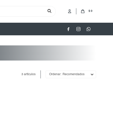
$
0



3 artículos
Recomendados