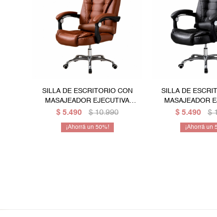
SILLA DE ESCRITORIO CON
SILLA DE ESCRI
MASAJEADOR EJECUTIVA
MASAJEADOR E
CORPORATIVA ERGONÓMICA
CORPORATIVA E
$
5.490
$
10.990
$
5.490
$
- COLOR CHOCOLATE
- NEGR
50