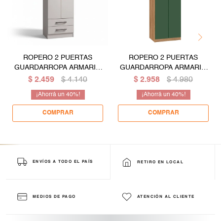
ROPERO 2 PUERTAS
ROPERO 2 PUERTAS
GUARDARROPA ARMARIO
GUARDARROPA ARMARIO
PLACARD CLOSET
PLACARD CLOSET
$
2.459
$
4.140
$
2.958
$
4.980
MULTIUSO - BLANCO
MULTIUSO CON LLAVE -
40
40
COLOR MADERA VERDE
ENVÍOS A TODO EL PAÍS
RETIRO EN LOCAL
MEDIOS DE PAGO
ATENCIÓN AL CLIENTE