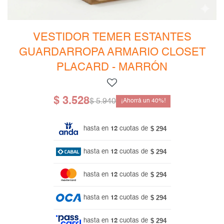
Mesas de living
Multiusos y complementos
Escritorios
Niños
Bibliotecas
VESTIDOR TEMER ESTANTES
GUARDARROPA ARMARIO CLOSET
Gamer
PLACARD - MARRÓN
$
3.528
$
5.940
40
$ 294
hasta en
12
cuotas de
$ 294
hasta en
12
cuotas de
$ 294
hasta en
12
cuotas de
$ 294
hasta en
12
cuotas de
$ 294
hasta en
12
cuotas de