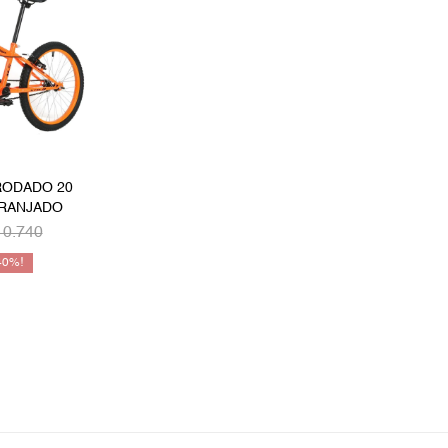
RODADO 20
ARANJADO
10.740
40