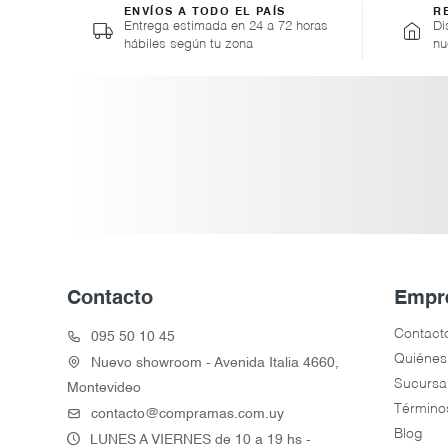
ENVÍOS A TODO EL PAÍS
R
Entrega estimada en 24 a 72 horas
Di
hábiles según tu zona
nu
Contacto
Empr
Contact
095 50 10 45
Quiénes
Nuevo showroom - Avenida Italia 4660,
Sucursa
Montevideo
Término
contacto@compramas.com.uy
Blog
LUNES A VIERNES de 10 a 19 hs -