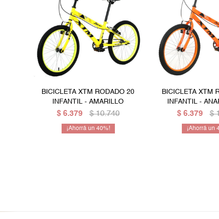
BICICLETA XTM RODADO 20
BICICLETA XTM 
INFANTIL - AMARILLO
INFANTIL - AN
$
6.379
$
10.740
$
6.379
$
40