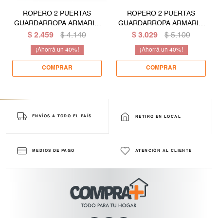
ROPERO 2 PUERTAS
ROPERO 2 PUERTAS
GUARDARROPA ARMARIO
GUARDARROPA ARMARIO
PLACARD CLOSET
PLACARD CLOSET
$
2.459
$
4.140
$
3.029
$
5.100
MULTIUSO - BLANCO
MULTIUSO - BLANCO
40
40
ENVÍOS A TODO EL PAÍS
RETIRO EN LOCAL
MEDIOS DE PAGO
ATENCIÓN AL CLIENTE