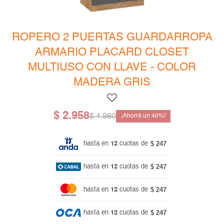
Mesas de living
Multiusos y complementos
Escritorios
Bibliotecas
ROPERO 2 PUERTAS GUARDARROPA
ARMARIO PLACARD CLOSET
Gamer
MULTIUSO CON LLAVE - COLOR
MADERA GRIS
$
2.958
$
4.980
40
$ 247
hasta en
12
cuotas de
$ 247
hasta en
12
cuotas de
$ 247
hasta en
12
cuotas de
$ 247
hasta en
12
cuotas de