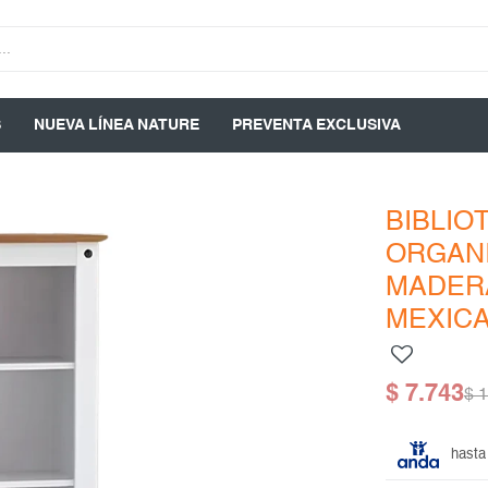
S
NUEVA LÍNEA NATURE
PREVENTA EXCLUSIVA
BIBLIO
ORGANI
MADERA
MEXICA
$
7.743
$
1
hasta