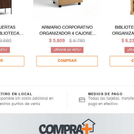
UERTAS
ARMARIO CORPORATIVO
BIBLIOT
BLIOTECA
ORGANIZADOR 4 CAJONES
ORGANIZA
MULTIUSO
CON LLAVE
MACIZA -
9.660
$
5.809
$
9.780
$
6.2
A DE METAL
40
40
ETIRO EN LOCAL
MEDIOS DE PAGO
sponible sin costo adicional en
Todas las tarjetas, transfe
estros puntos de venta
pago en efectivo