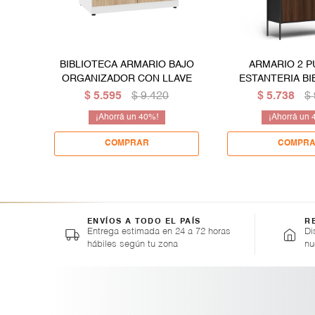
BIBLIOTECA ARMARIO BAJO
ARMARIO 2 P
ORGANIZADOR CON LLAVE
ESTANTERIA BI
ORGANIZADOR 
$
5.595
$
9.420
$
5.738
$
CON ESTRUCTUR
40
ENVÍOS A TODO EL PAÍS
R
Entrega estimada en 24 a 72 horas
Di
hábiles según tu zona
nu