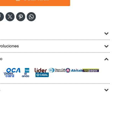




oluciones
go
s