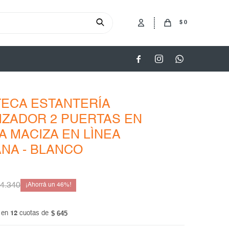
$
0



TECA ESTANTERÍA
ZADOR 2 PUERTAS EN
 MACIZA EN LÌNEA
NA - BLANCO
4.340
46
$ 645
 en
12
cuotas de