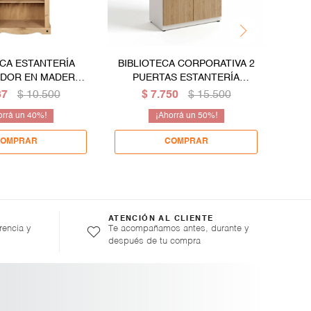
ECA ESTANTERÍA
BIBLIOTECA CORPORATIVA 2
BIB
DOR EN MADERA
PUERTAS ESTANTERÍA
ESTA
 LÌNEA MEXICANA
ORGANIZADOR CON LLAVE
37
$
10.500
$
7.750
$
15.500
40
50
ATENCIÓN AL CLIENTE
rencia y
Te acompañamos antes, durante y
después de tu compra