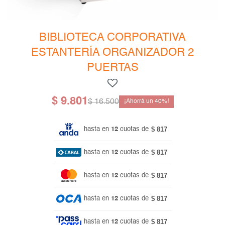
Mesas de living
Multiusos y complementos
Escritorios
Niños
Bibliotecas
BIBLIOTECA CORPORATIVA
ESTANTERÍA ORGANIZADOR 2
Gamer
PUERTAS
$
9.801
$
16.500
40
$ 817
hasta en
12
cuotas de
$ 817
hasta en
12
cuotas de
$ 817
hasta en
12
cuotas de
$ 817
hasta en
12
cuotas de
$ 817
hasta en
12
cuotas de