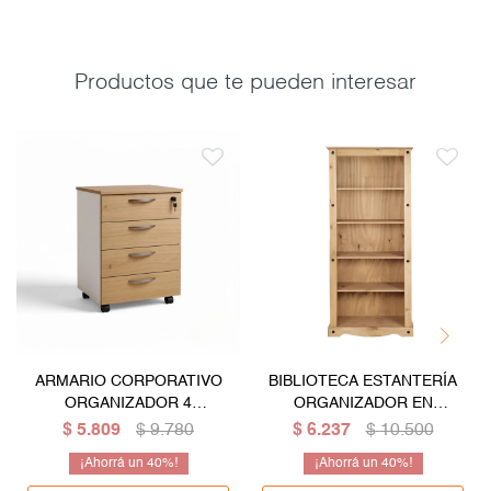
Productos que te pueden interesar
ARMARIO CORPORATIVO
BIBLIOTECA ESTANTERÍA
ORGANIZADOR 4
ORGANIZADOR EN
CAJONES CON LLAVE
MADERA MACIZA - LÌNEA
$
5.809
$
9.780
$
6.237
$
10.500
MEXICANA
40
40