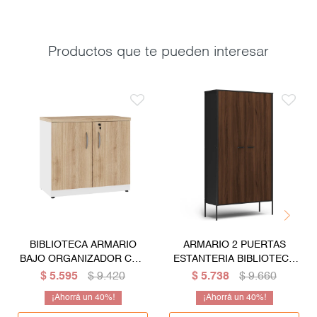
Productos que te pueden interesar
BIBLIOTECA ARMARIO
ARMARIO 2 PUERTAS
BAJO ORGANIZADOR CON
ESTANTERIA BIBLIOTECA
LLAVE
ORGANIZADOR MULTIUSO
$
5.595
$
9.420
$
5.738
$
9.660
CON ESTRUCTURA DE
40
40
METAL