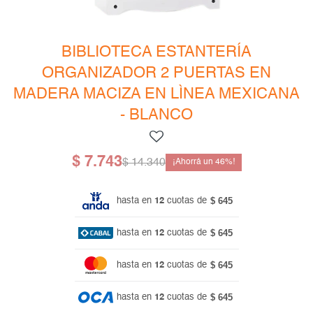
Mesas de living
Multiusos y complementos
Escritorios
Niños
Bibliotecas
BIBLIOTECA ESTANTERÍA
ORGANIZADOR 2 PUERTAS EN
Gamer
MADERA MACIZA EN LÌNEA MEXICANA
- BLANCO
$
7.743
$
14.340
46
$ 645
hasta en
12
cuotas de
$ 645
hasta en
12
cuotas de
$ 645
hasta en
12
cuotas de
$ 645
hasta en
12
cuotas de