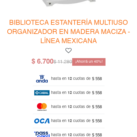
Mesas de living
Multiusos y complementos
Escritorios
Niños
Bibliotecas
BIBLIOTECA ESTANTERÍA MULTIUSO
ORGANIZADOR EN MADERA MACIZA -
Gamer
LÍNEA MEXICANA
$
6.700
$
11.280
40
$ 558
hasta en
12
cuotas de
$ 558
hasta en
12
cuotas de
$ 558
hasta en
12
cuotas de
$ 558
hasta en
12
cuotas de
$ 558
hasta en
12
cuotas de