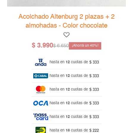
Mesas de living
Multiusos y complementos
Escritorios
Niños
Acolchado Altenburg 2 plazas + 2
Bibliotecas
almohadas - Color chocolate
Gamer
$
3.990
$
6.650
40
$ 333
hasta en
12
cuotas de
$ 333
hasta en
12
cuotas de
$ 333
hasta en
12
cuotas de
$ 333
hasta en
12
cuotas de
$ 333
hasta en
12
cuotas de
$ 222
hasta en
18
cuotas de