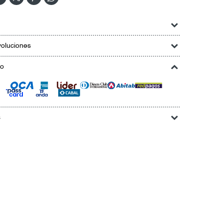
oluciones
go
s