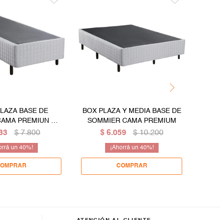
PLAZA BASE DE
BOX PLAZA Y MEDIA BASE DE
BO
CAMA PREMIUN DE
SOMMIER CAMA PREMIUM
80 CM
33
$
7.800
$
6.059
$
10.200
40
40