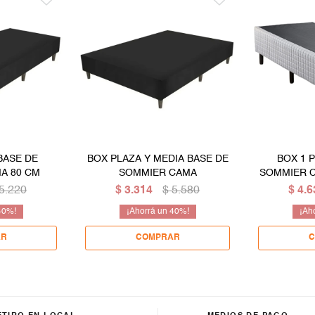
BASE DE
BOX PLAZA Y MEDIA BASE DE
BOX 1 
A 80 CM
SOMMIER CAMA
SOMMIER 
5.220
$
3.314
$
5.580
$
4.6
40
40