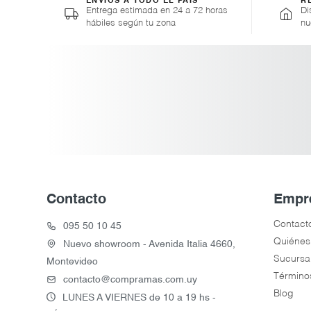
ENVÍOS A TODO EL PAÍS
R
Entrega estimada en 24 a 72 horas
Di
hábiles según tu zona
nu
Contacto
Empr
Contact
095 50 10 45
Quiénes
Nuevo showroom - Avenida Italia 4660,
Sucursa
Montevideo
Término
contacto@compramas.com.uy
Blog
LUNES A VIERNES de 10 a 19 hs -