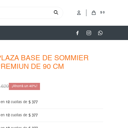
$
0



PLAZA BASE DE SOMMIER
REMIUN DE 90 CM
.620
40
$ 377
 en
12
cuotas de
$ 377
 en
12
cuotas de