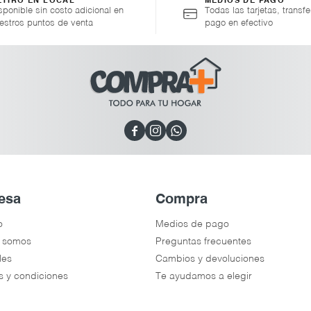
ETIRO EN LOCAL
MEDIOS DE PAGO
sponible sin costo adicional en
Todas las tarjetas, transfe
estros puntos de venta
pago en efectivo



esa
Compra
o
Medios de pago
 somos
Preguntas frecuentes
les
Cambios y devoluciones
s y condiciones
Te ayudamos a elegir