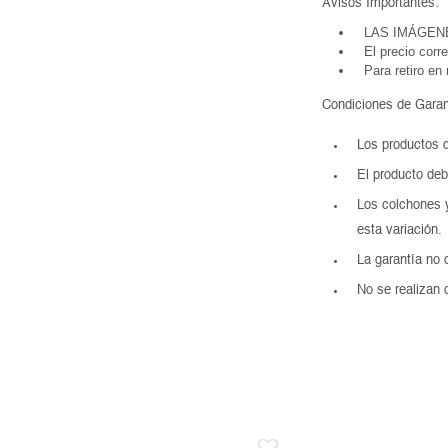
Avisos Importantes:
LAS IMÁGEN
El precio corr
Para retiro en
Condiciones de Garan
Los productos d
El producto deb
Los colchones y
esta variación.
La garantía no 
No se realizan 