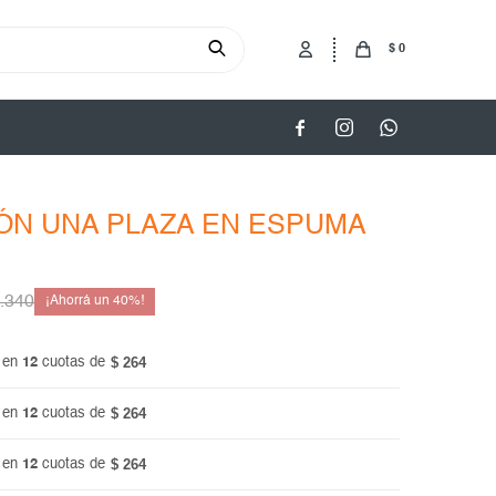
$
0



ÓN UNA PLAZA EN ESPUMA
.340
40
$ 264
 en
12
cuotas de
$ 264
 en
12
cuotas de
$ 264
 en
12
cuotas de