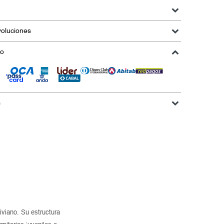
oluciones
go
s
iviano. Su estructura