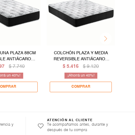
UNA PLAZA 88CM
COLCHÓN PLAZA Y MEDIA
BLE ANTIÁCAROS
REVERSIBLE ANTIÁCAROS
RE
- ALTURA 18 CM
ESPUMA - ALTURA 18 CM
ES
97
$
7.740
$
5.416
$
9.120
40
40
ATENCIÓN AL CLIENTE
rencia y
Te acompañamos antes, durante y
después de tu compra