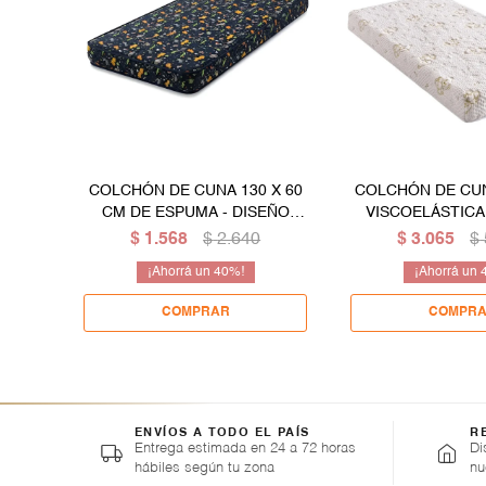
COLCHÓN DE CUNA 130 X 60
COLCHÓN DE CU
CM DE ESPUMA - DISEÑO
VISCOELÁSTICA
NIÑO
ANCH
$
1.568
$
2.640
$
3.065
$
40
ENVÍOS A TODO EL PAÍS
R
Entrega estimada en 24 a 72 horas
Di
hábiles según tu zona
nu