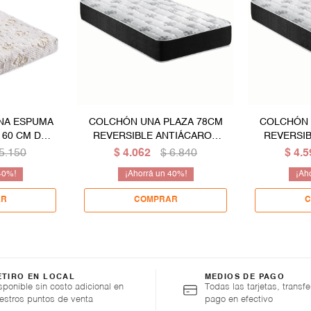
NA ESPUMA
COLCHÓN UNA PLAZA 78CM
COLCHÓN 
 60 CM DE
REVERSIBLE ANTIÁCAROS
REVERSI
O
ESPUMA - ALTURA 18 CM
ESPUMA 
5.150
$
4.062
$
6.840
$
4.5
40
40
ETIRO EN LOCAL
MEDIOS DE PAGO
sponible sin costo adicional en
Todas las tarjetas, transfe
estros puntos de venta
pago en efectivo