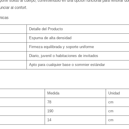
porte sólido al cuerpo, convirtiéndolo en una opción funcional para renovar dor
nciar al confort.
nicas
Detalle del Producto
Espuma de alta densidad
Firmeza equilibrada y soporte uniforme
Diario, juvenil o habitaciones de invitados
Apto para cualquier base o sommier estándar
Medida
Unidad
78
cm
190
cm
14
cm