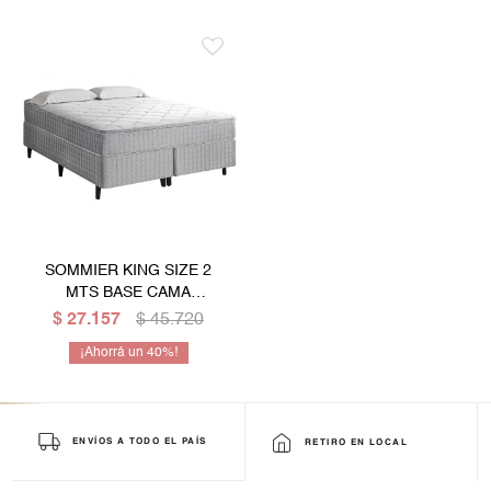
SOMMIER KING SIZE 2
MTS BASE CAMA
COLCHÓN DE BIOTERAPIA
$
27.157
$
45.720
40
ENVÍOS A TODO EL PAÍS
RETIRO EN LOCAL