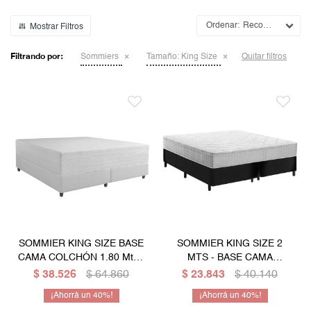
Mesas de living
Multiusos y complementos
Escritorios
Niños
Recomendados
Bibliotecas
Filtrando por:
Sommiers
Tamaño:
King Size
Quitar filtros
Gamer
SOMMIER KING SIZE BASE
SOMMIER KING SIZE 2
CAMA COLCHÓN 1.80 Mts -
MTS - BASE CAMA
ALTURA 30 Cm
COLCHÓN DE BIOTERAPIA
$
38.526
$
64.860
$
23.843
$
40.140
40
40