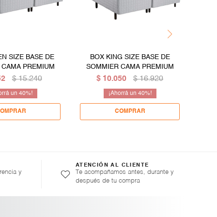
N SIZE BASE DE
BOX KING SIZE BASE DE
BO
 CAMA PREMIUM
SOMMIER CAMA PREMIUM
BAS
52
$
15.240
$
10.050
$
16.920
40
40
ATENCIÓN AL CLIENTE
rencia y
Te acompañamos antes, durante y
después de tu compra