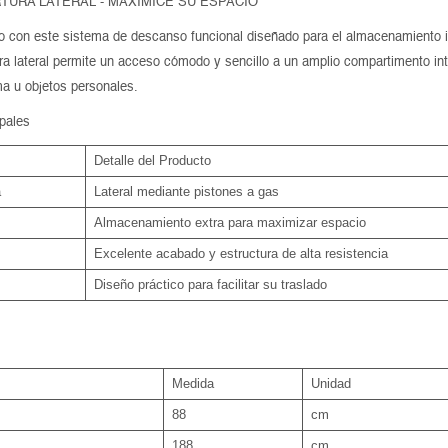
TURA LATERAL - MAXIMICE SU ESPACIO
o con este sistema de descanso funcional diseñado para el almacenamiento i
 lateral permite un acceso cómodo y sencillo a un amplio compartimento inte
a u objetos personales.
ipales
Detalle del Producto
a
Lateral mediante pistones a gas
Almacenamiento extra para maximizar espacio
Excelente acabado y estructura de alta resistencia
Diseño práctico para facilitar su traslado
Medida
Unidad
88
cm
188
cm