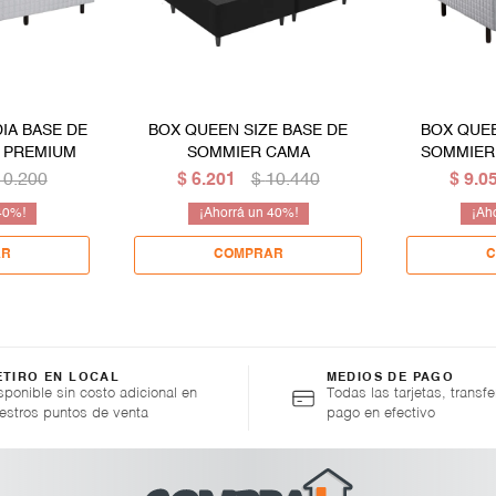
IA BASE DE
BOX QUEEN SIZE BASE DE
BOX QUEE
 PREMIUM
SOMMIER CAMA
SOMMIER
10.200
$
6.201
$
10.440
$
9.0
40
40
ETIRO EN LOCAL
MEDIOS DE PAGO
sponible sin costo adicional en
Todas las tarjetas, transfe
estros puntos de venta
pago en efectivo