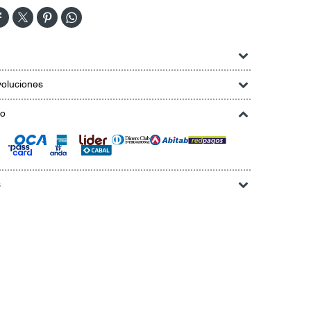




oluciones
go
s