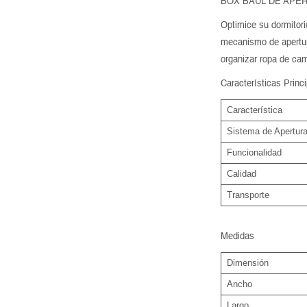
BOX BAÚL DE APER
Optimice su dormitori
mecanismo de apertura
organizar ropa de cam
Características Princ
Característica
Sistema de Apertur
Funcionalidad
Calidad
Transporte
Medidas
Dimensión
Ancho
Largo