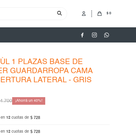
$
0



ÙL 1 PLAZAS BASE DE
ER GUARDARROPA CAMA
ERTURA LATERAL - GRIS
4.700
40
$ 728
 en
12
cuotas de
$ 728
 en
12
cuotas de