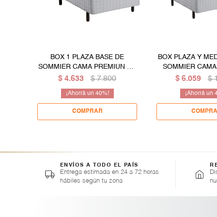
BOX 1 PLAZA BASE DE
BOX PLAZA Y MED
SOMMIER CAMA PREMIUN DE
SOMMIER CAMA
80 CM
$
4.633
$
7.800
$
6.059
$
40
ENVÍOS A TODO EL PAÍS
R
Entrega estimada en 24 a 72 horas
Di
hábiles según tu zona
nu