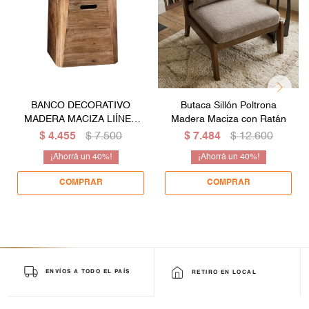
BANCO DECORATIVO
Butaca Sillón Poltrona
MADERA MACIZA LIÍNEA
Madera Maciza con Ratán
RÚSTICA
$
4.455
$
7.500
$
7.484
$
12.600
40
40
ENVÍOS A TODO EL PAÍS
RETIRO EN LOCAL