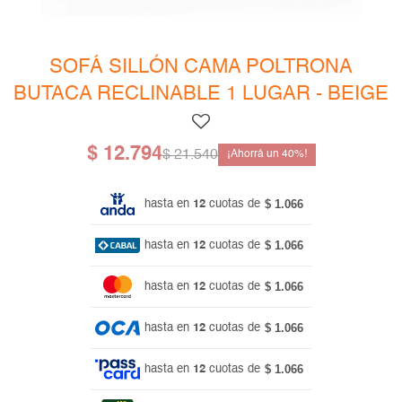
Mesas de living
Multiusos y complementos
Escritorios
Niños
Bibliotecas
SOFÁ SILLÓN CAMA POLTRONA
BUTACA RECLINABLE 1 LUGAR - BEIGE
Gamer
$
12.794
$
21.540
40
$ 1.066
hasta en
12
cuotas de
$ 1.066
hasta en
12
cuotas de
$ 1.066
hasta en
12
cuotas de
$ 1.066
hasta en
12
cuotas de
$ 1.066
hasta en
12
cuotas de