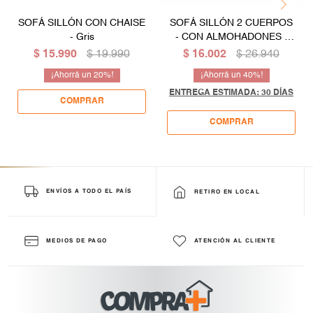
SOFÁ SILLÓN CON CHAISE
SOFÁ SILLÓN 2 CUERPOS
- Gris
- CON ALMOHADONES -
COLOR CREMA
$
15.990
$
19.990
$
16.002
$
26.940
20
40
ENTREGA ESTIMADA: 30 DÍAS
ENVÍOS A TODO EL PAÍS
RETIRO EN LOCAL
MEDIOS DE PAGO
ATENCIÓN AL CLIENTE