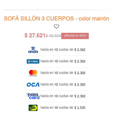
Mesas de living
Multiusos y complementos
Escritorios
Niños
Bibliotecas
SOFÁ SILLÓN 3 CUERPOS - color marrón
Gamer
$
27.621
$
46.500
40
$ 2.302
hasta en
12
cuotas de
$ 2.302
hasta en
12
cuotas de
$ 2.302
hasta en
12
cuotas de
$ 2.302
hasta en
12
cuotas de
$ 2.302
hasta en
12
cuotas de
$ 1.535
hasta en
18
cuotas de