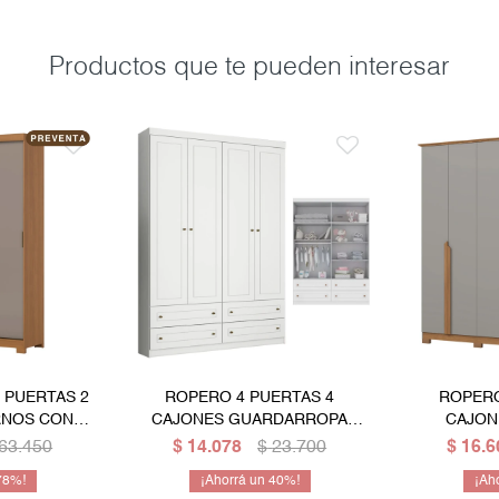
Productos que te pueden interesar
 PUERTAS 2
ROPERO 4 PUERTAS 4
ROPERO
RNOS CON
CAJONES GUARDARROPA
CAJON
DARROPA
ARMARIO PLACARD CLOSET -
GUARDAR
63.450
$
14.078
$
23.700
$
16.6
 - CANELA
LÍNEA AMERICANA
PLAC
78
40