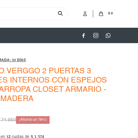
$
0



ADA: 30 DÍAS
O VERGGO 2 PUERTAS 3
ES INTERNOS CON ESPEJOS
ARROPA CLOSET ARMARIO -
 MADERA
74.950
78
$ 1.374
 en
12
cuotas de