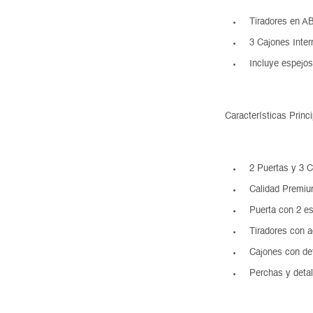
Tiradores en A
3 Cajones Inter
Incluye espejos
Características Princ
2 Puertas y 3 C
Calidad Premiu
Puerta con 2 e
Tiradores con 
Cajones con de
Perchas y detal