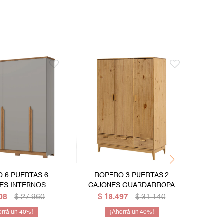
 6 PUERTAS 6
ROPERO 3 PUERTAS 2
ROPE
ES INTERNOS
CAJONES GUARDARROPA
C
ROPA ARMARIO
ARMARIO CLOSET PLACARD
G
08
$
27.960
$
18.497
$
31.140
ARD CLOSET
EN MADERA MACIZA - COLOR
40
40
MADERA