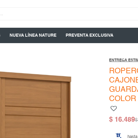
S
NUEVA LÍNEA NATURE
PREVENTA EXCLUSIVA
ENTREGA ESTIM
ROPER
CAJON
GUARD
COLOR
$
16.489
$
hasta