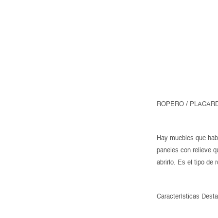
ROPERO / PLACAR
Hay muebles que habla
paneles con relieve q
abrirlo. Es el tipo d
Características Dest