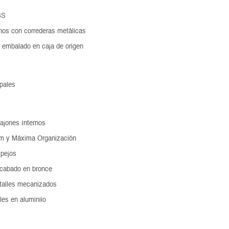
BS
nos con correderas metálicas
 embalado en caja de origen
ipales
ajones Internos
m y Máxima Organización
spejos
acabado en bronce
talles mecanizados
les en aluminiio