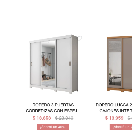
ROPERO 3 PUERTAS
ROPERO LUCCA 2
CORREDIZAS CON ESPEJO
CAJONES INTE
GUARDARROPA ARMARIO
ESPEJO GUAR
$
13.863
$
23.340
$
13.959
$
PLACARD CLOSET - BLANCO
CLOSET ARMARIO
40