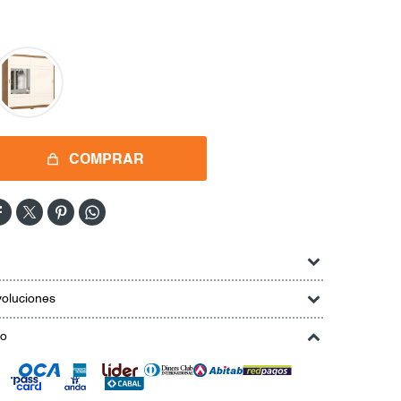
COMPRAR




oluciones
go