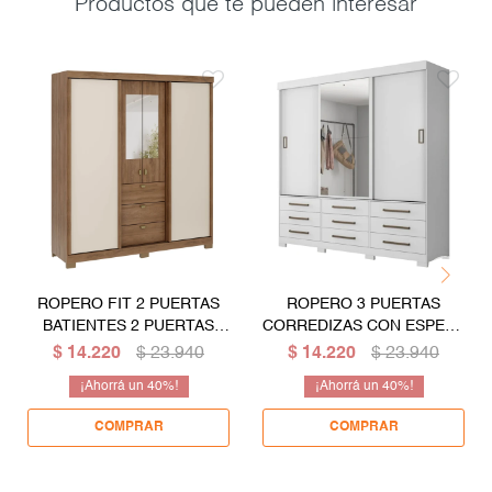
Productos que te pueden interesar
ROPERO FIT 2 PUERTAS
ROPERO 3 PUERTAS
BATIENTES 2 PUERTAS
CORREDIZAS CON ESPEJO
CORREDIZAS
9 CAJONES
$
14.220
$
23.940
$
14.220
$
23.940
GUARDARROPA ARMARIO
GUARDARROPA ARMARIO
40
40
CLOSET PLACARD CON
PLACARD CLOSET -
ESPEJO
BLANCO