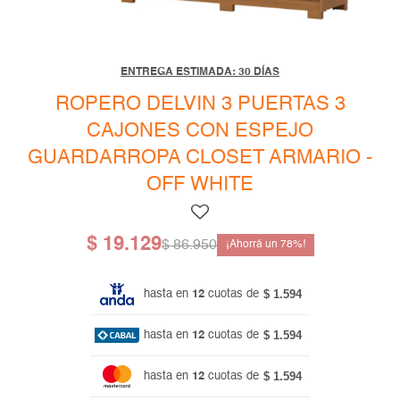
Mesas de living
Multiusos y complementos
Escritorios
Niños
Bibliotecas
ENTREGA ESTIMADA: 30 DÍAS
Gamer
ROPERO DELVIN 3 PUERTAS 3
CAJONES CON ESPEJO
GUARDARROPA CLOSET ARMARIO -
OFF WHITE
$
19.129
$
86.950
78
$ 1.594
hasta en
12
cuotas de
$ 1.594
hasta en
12
cuotas de
$ 1.594
hasta en
12
cuotas de