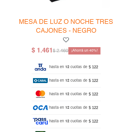
Mesas de living
Multiusos y complementos
Escritorios
Niños
Bibliotecas
MESA DE LUZ O NOCHE TRES
CAJONES - NEGRO
Gamer
$
1.461
$
2.460
40
$ 122
hasta en
12
cuotas de
$ 122
hasta en
12
cuotas de
$ 122
hasta en
12
cuotas de
$ 122
hasta en
12
cuotas de
$ 122
hasta en
12
cuotas de