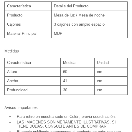
Característica
Detalle del Producto
Producto
Mesa de luz / Mesa de noche
Cajones
3 cajones con amplio espacio
Material Principal
MDP
Medidas
Característica
Medida
Unidad
Altura
60
cm
Ancho
41
cm
Profundidad
30
cm
Avisos Importantes:
Para retiro en nuestra sede en Colón, previa coordinación.
LAS IMÁGENES SON MERAMENTE ILUSTRATIVAS. SI
TIENE DUDAS, CONSULTE ANTES DE COMPRAR.
El precio publicado corresponde al producto en caja; requiere