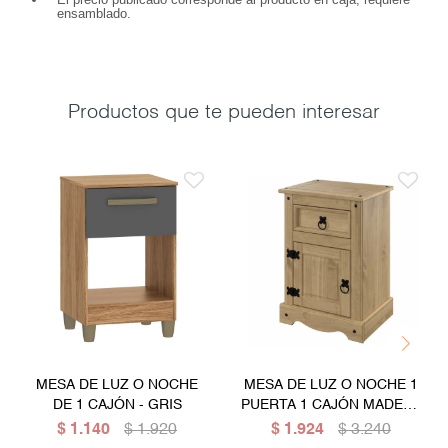
ensamblado.
Productos que te pueden interesar
MESA DE LUZ O NOCHE
MESA DE LUZ O NOCHE 1
DE 1 CAJÓN - GRIS
PUERTA 1 CAJÓN MADERA
MACIZA EN LÍNEA
$
1.140
$
1.920
$
1.924
$
3.240
MEXICANA - COLOR