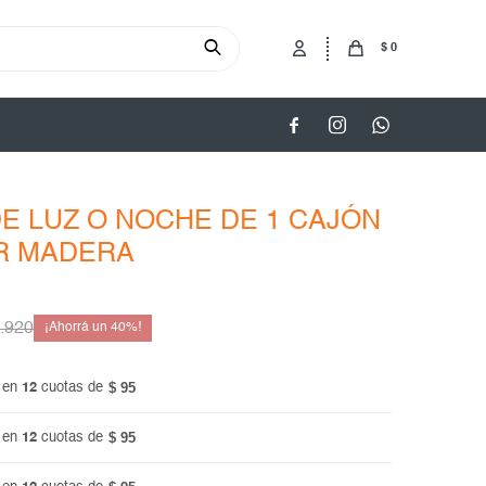
$
0



E LUZ O NOCHE DE 1 CAJÓN
R MADERA
.920
40
$ 95
 en
12
cuotas de
$ 95
 en
12
cuotas de