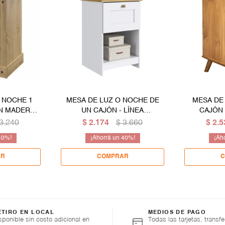
 NOCHE 1
MESA DE LUZ O NOCHE DE
MESA DE
N MADERA
UN CAJÓN - LÍNEA
CAJÓN
 MEXICANA -
AMERICANA
INFER
3.240
$
2.174
$
3.660
$
2.5
DERA
40
40
ETIRO EN LOCAL
MEDIOS DE PAGO
sponible sin costo adicional en
Todas las tarjetas, transfe