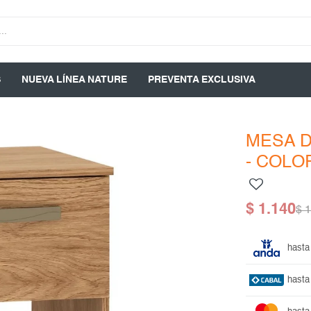
S
NUEVA LÍNEA NATURE
PREVENTA EXCLUSIVA
MESA D
- COLO
$
1.140
$
1
hasta
hasta