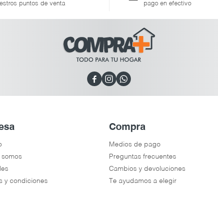
estros puntos de venta
pago en efectivo



esa
Compra
o
Medios de pago
 somos
Preguntas frecuentes
les
Cambios y devoluciones
s y condiciones
Te ayudamos a elegir