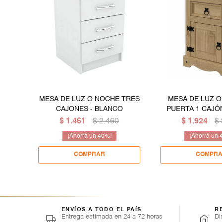
MESA DE LUZ O NOCHE TRES
MESA DE LUZ O
CAJONES - BLANCO
PUERTA 1 CAJÓ
MACIZA EN LÍNEA
$
1.461
$
2.460
$
1.924
$
COLOR MA
40
ENVÍOS A TODO EL PAÍS
R
Entrega estimada en 24 a 72 horas
Di