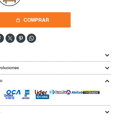
COMPRAR




oluciones
go
s