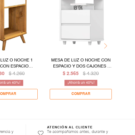
 LUZ O NOCHE 1
MESA DE LUZ O NOCHE CON
R
 CON ESPACIO
ESPACIO Y DOS CAJONES -
PLAZ
IOR - BLANCO
BLANCO
30
$
4.260
$
2.565
$
4.320
40
40
ATENCIÓN AL CLIENTE
rencia y
Te acompañamos antes, durante y