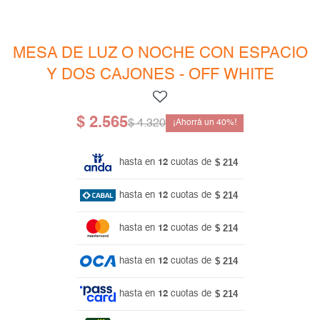
Mesas de living
Multiusos y complementos
Escritorios
Niños
Bibliotecas
MESA DE LUZ O NOCHE CON ESPACIO
Y DOS CAJONES - OFF WHITE
Gamer
$
2.565
$
4.320
40
$ 214
hasta en
12
cuotas de
$ 214
hasta en
12
cuotas de
$ 214
hasta en
12
cuotas de
$ 214
hasta en
12
cuotas de
$ 214
hasta en
12
cuotas de