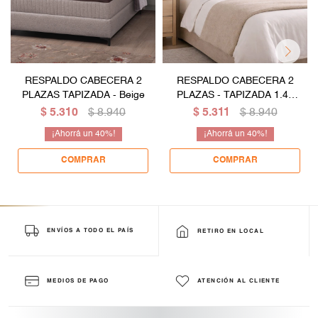
RESPALDO CABECERA 2
RESPALDO CABECERA 2
PLAZAS TAPIZADA - Beige
PLAZAS - TAPIZADA 1.40
Mt - Beige
$
5.310
$
8.940
$
5.311
$
8.940
40
40
ENVÍOS A TODO EL PAÍS
RETIRO EN LOCAL
MEDIOS DE PAGO
ATENCIÓN AL CLIENTE