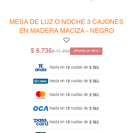
Mesas de living
Multiusos y complementos
Escritorios
Niños
Bibliotecas
MESA DE LUZ O NOCHE 3 CAJONES
EN MADERA MACIZA - NEGRO
Gamer
$
6.735
$
11.340
40
$ 561
hasta en
12
cuotas de
$ 561
hasta en
12
cuotas de
$ 561
hasta en
12
cuotas de
$ 561
hasta en
12
cuotas de
$ 561
hasta en
12
cuotas de