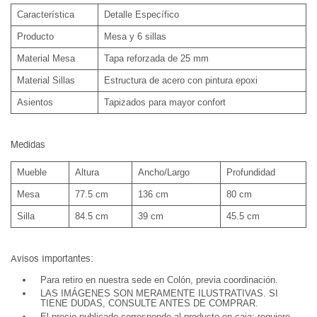
Característica
Detalle Específico
Producto
Mesa y 6 sillas
Material Mesa
Tapa reforzada de 25 mm
Material Sillas
Estructura de acero con pintura epoxi
Asientos
Tapizados para mayor confort
Medidas
Mueble
Altura
Ancho/Largo
Profundidad
Mesa
77.5 cm
136 cm
80 cm
Silla
84.5 cm
39 cm
45.5 cm
Avisos Importantes:
Para retiro en nuestra sede en Colón, previa coordinación.
LAS IMÁGENES SON MERAMENTE ILUSTRATIVAS. SI
TIENE DUDAS, CONSULTE ANTES DE COMPRAR.
El precio publicado corresponde al producto en caja; requiere