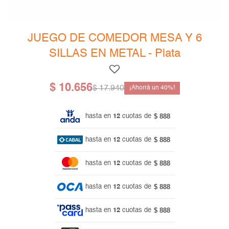
Mesas de living
Multiusos y complementos
Escritorios
Niños
Bibliotecas
JUEGO DE COMEDOR MESA Y 6
SILLAS EN METAL - Plata
Gamer
$
10.656
$
17.940
40
$ 888
hasta en
12
cuotas de
$ 888
hasta en
12
cuotas de
$ 888
hasta en
12
cuotas de
$ 888
hasta en
12
cuotas de
$ 888
hasta en
12
cuotas de