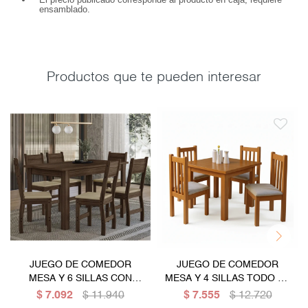
ensamblado.
Productos que te pueden interesar
JUEGO DE COMEDOR
JUEGO DE COMEDOR
MESA Y 6 SILLAS CON
MESA Y 4 SILLAS TODO EN
ASIENTO TAPIZADO
MADERA MACIZA
$
7.092
$
11.940
$
7.555
$
12.720