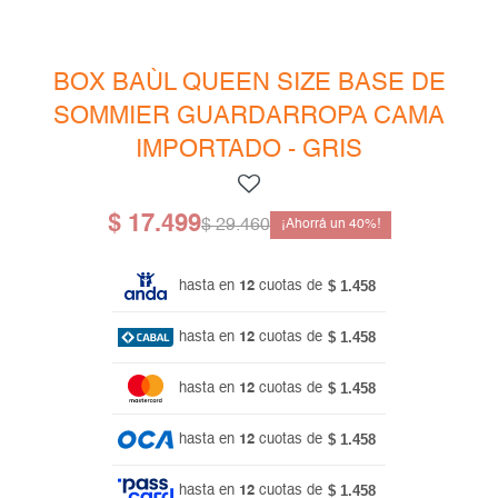
Mesas de living
Multiusos y complementos
Escritorios
Niños
Bibliotecas
BOX BAÙL QUEEN SIZE BASE DE
SOMMIER GUARDARROPA CAMA
Gamer
IMPORTADO - GRIS
$
17.499
$
29.460
40
$ 1.458
hasta en
12
cuotas de
$ 1.458
hasta en
12
cuotas de
$ 1.458
hasta en
12
cuotas de
$ 1.458
hasta en
12
cuotas de
$ 1.458
hasta en
12
cuotas de