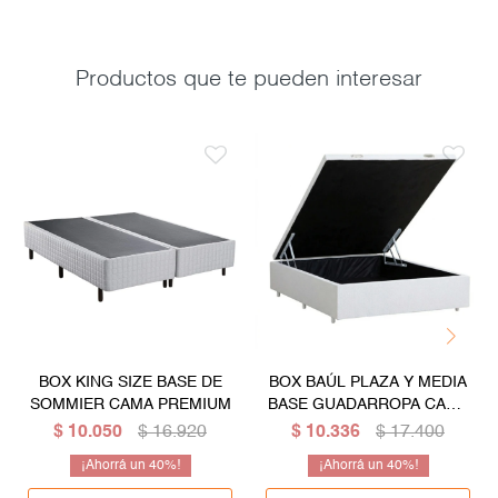
Productos que te pueden interesar
BOX KING SIZE BASE DE
BOX BAÚL PLAZA Y MEDIA
SOMMIER CAMA PREMIUM
BASE GUADARROPA CAMA
- BLANCO
$
10.050
$
16.920
$
10.336
$
17.400
40
40