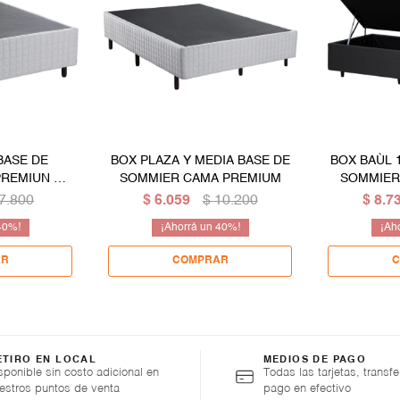
BASE DE
BOX PLAZA Y MEDIA BASE DE
BOX BAÙL 
PREMIUN DE
SOMMIER CAMA PREMIUM
SOMMIER
CAMA C
7.800
$
6.059
$
10.200
$
8.7
LATE
40
40
ETIRO EN LOCAL
MEDIOS DE PAGO
sponible sin costo adicional en
Todas las tarjetas, transfe
estros puntos de venta
pago en efectivo