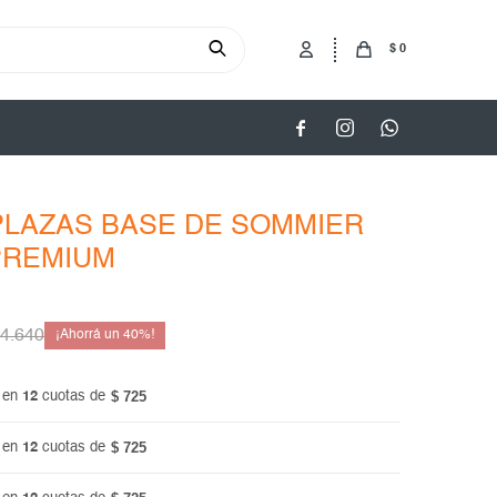
$
0



PLAZAS BASE DE SOMMIER
PREMIUM
4.640
40
$ 725
 en
12
cuotas de
$ 725
 en
12
cuotas de