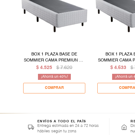
BOX 1 PLAZA BASE DE
BOX 1 PLAZA 
SOMMIER CAMA PREMIUN DE
SOMMIER CAMA 
90 CM
80 CM
$
4.525
$
7.620
$
4.633
$
40
ENVÍOS A TODO EL PAÍS
R
Entrega estimada en 24 a 72 horas
Di
hábiles según tu zona
nu