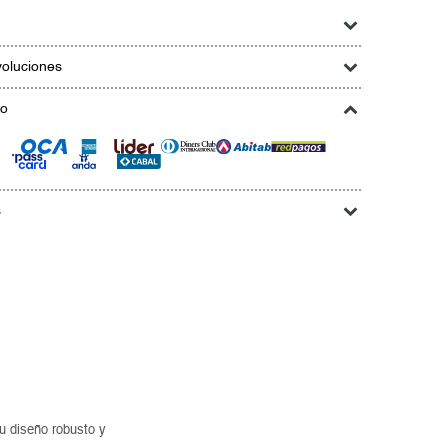
oluciones
go
s
u diseño robusto y