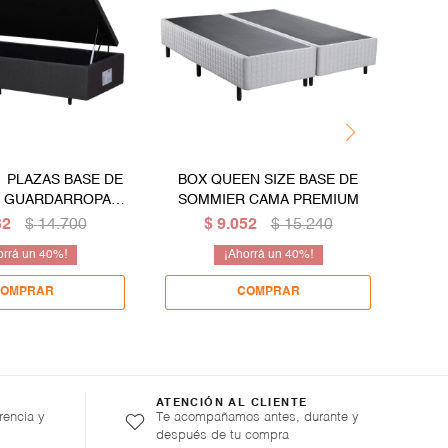
1 PLAZAS BASE DE
BOX QUEEN SIZE BASE DE
BO
 GUARDARROPA
SOMMIER CAMA PREMIUM
SO
ON APERTURA
32
$
14.700
$
9.052
$
15.240
RAL - GRIS
40
40
ATENCIÓN AL CLIENTE
rencia y
Te acompañamos antes, durante y
después de tu compra