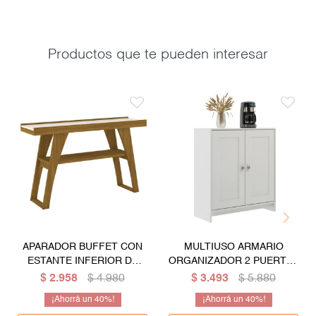
Productos que te pueden interesar
APARADOR BUFFET CON
MULTIUSO ARMARIO
ESTANTE INFERIOR DE
ORGANIZADOR 2 PUERTAS
CALIDAD PREMIUN
BLANCO
$
2.958
$
4.980
$
3.493
$
5.880
40
40