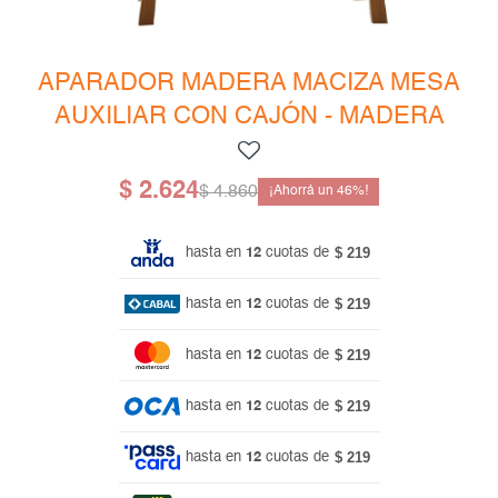
Mesas de living
Multiusos y complementos
Escritorios
Niños
Bibliotecas
APARADOR MADERA MACIZA MESA
AUXILIAR CON CAJÓN - MADERA
Gamer
$
2.624
$
4.860
46
$ 219
hasta en
12
cuotas de
$ 219
hasta en
12
cuotas de
$ 219
hasta en
12
cuotas de
$ 219
hasta en
12
cuotas de
$ 219
hasta en
12
cuotas de