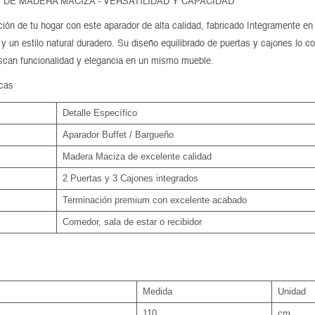
DE MADERA MACIZA - VERSATILIDAD Y CAPACIDAD
ión de tu hogar con este aparador de alta calidad, fabricado íntegramente e
 y un estilo natural duradero. Su diseño equilibrado de puertas y cajones lo co
uscan funcionalidad y elegancia en un mismo mueble.
icas
Detalle Específico
Aparador Buffet / Bargueño
Madera Maciza de excelente calidad
2 Puertas y 3 Cajones integrados
Terminación premium con excelente acabado
Comedor, sala de estar o recibidor
Medida
Unidad
110
cm