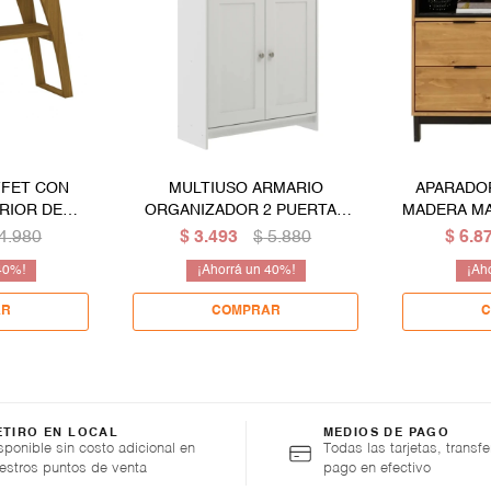
FFET CON
MULTIUSO ARMARIO
APARADO
RIOR DE
ORGANIZADOR 2 PUERTAS
MADERA MA
EMIUN
BLANCO
- PUER
4.980
$
3.493
$
5.880
$
6.8
40
40
ETIRO EN LOCAL
MEDIOS DE PAGO
sponible sin costo adicional en
Todas las tarjetas, transfe
estros puntos de venta
pago en efectivo