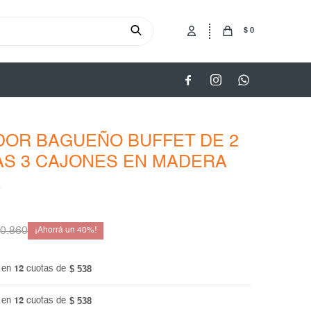
$
0



DOR BAGUEÑO BUFFET DE 2
S 3 CAJONES EN MADERA
A
0.860
40
$ 538
 en
12
cuotas de
$ 538
 en
12
cuotas de