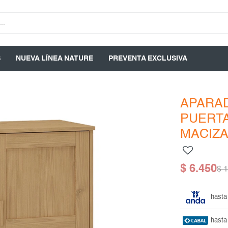
S
NUEVA LÍNEA NATURE
PREVENTA EXCLUSIVA
APARA
PUERTA
MACIZ
$
6.450
$
1
hasta
hasta