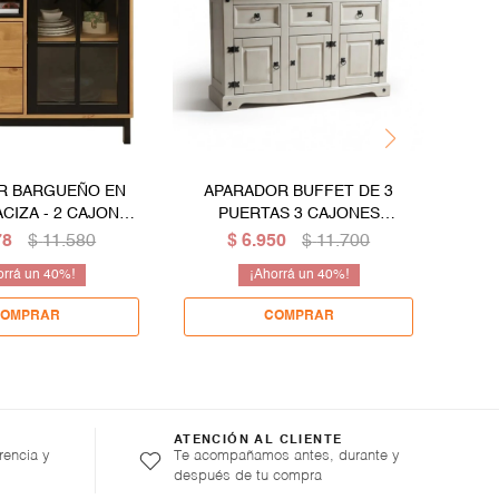
R BARGUEÑO EN
APARADOR BUFFET DE 3
CIZA - 2 CAJONES
PUERTAS 3 CAJONES
B
TA EN VIDRIO
MADERA MACIZA LÍNEA
78
$
11.580
$
6.950
$
11.700
MEXICANA - BLANCO
40
40
ATENCIÓN AL CLIENTE
rencia y
Te acompañamos antes, durante y
después de tu compra