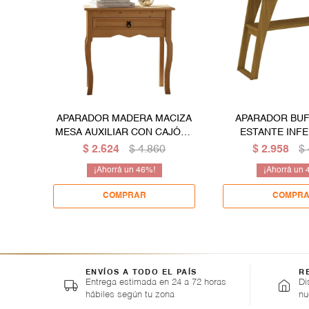
APARADOR MADERA MACIZA
APARADOR BU
MESA AUXILIAR CON CAJÓN -
ESTANTE INFE
MADERA
CALIDAD PR
$
2.624
$
4.860
$
2.958
$
46
ENVÍOS A TODO EL PAÍS
R
Entrega estimada en 24 a 72 horas
Di
hábiles según tu zona
nu