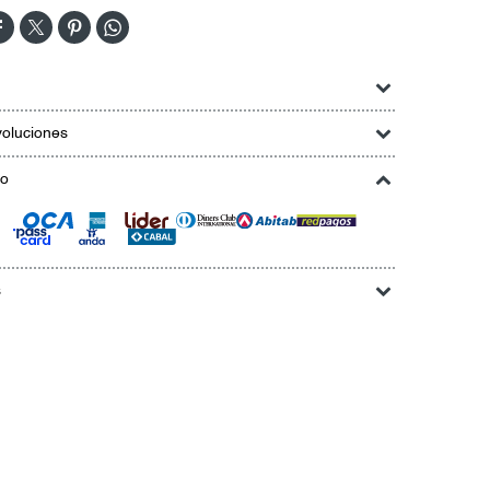




oluciones
go
s