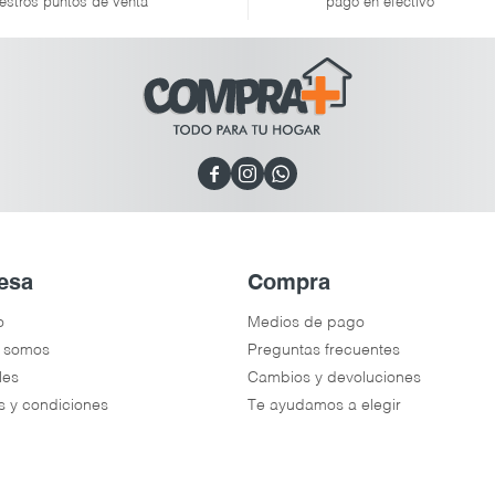
estros puntos de venta
pago en efectivo



esa
Compra
o
Medios de pago
 somos
Preguntas frecuentes
les
Cambios y devoluciones
s y condiciones
Te ayudamos a elegir