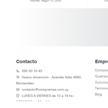
hábiles según tu zona
nu
Contacto
Empr
Contact
095 50 10 45
Quiénes
Nuevo showroom - Avenida Italia 4660,
Sucursa
Montevideo
Término
contacto@compramas.com.uy
Blog
LUNES A VIERNES de 10 a 19 hs -
SÁBADOS de 10 a 14 hs