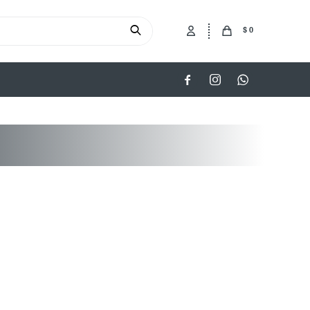
$
0


