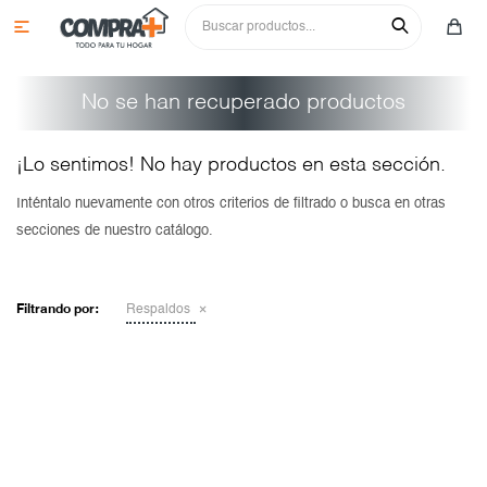

No se han recuperado productos
¡Lo sentimos! No hay productos en esta sección.
Inténtalo nuevamente con otros criterios de filtrado o busca en otras
secciones de nuestro catálogo.
Colchones y sommiers
Roperos
Juegos de comedor
Filtrando por:
Respaldos
Cómodas y tocadores
Sillas
Aparadores
Mesas de luz y respaldos
Cristaleros
Sofás
Aéreos
Camas y cunas
Aparadores
Racks y paneles para tv
Bajos
Sillas
Multiusos y complementos
Mesas
Butacas y poltronas
Paneleros
Aparadores
Adultos