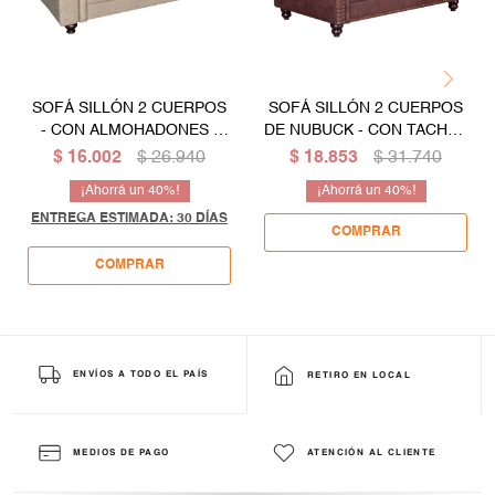
SOFÁ SILLÓN 2 CUERPOS
SOFÁ SILLÓN 2 CUERPOS
- CON ALMOHADONES -
DE NUBUCK - CON TACHAS
COLOR CREMA
- CHOCOLATE
$
16.002
$
26.940
$
18.853
$
31.740
40
40
ENTREGA ESTIMADA: 30 DÍAS
ENVÍOS A TODO EL PAÍS
RETIRO EN LOCAL
MEDIOS DE PAGO
ATENCIÓN AL CLIENTE