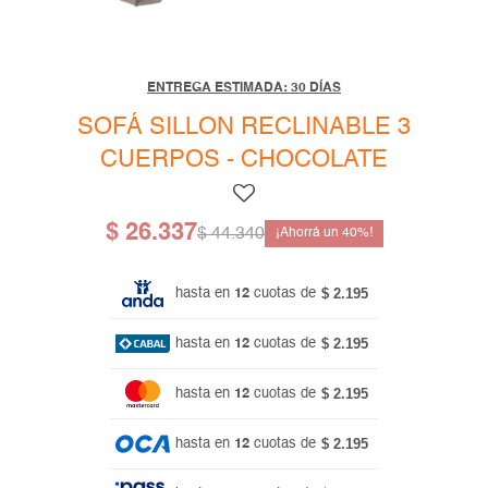
Mesas de living
Multiusos y complementos
Escritorios
Niños
Bibliotecas
ENTREGA ESTIMADA: 30 DÍAS
Gamer
SOFÁ SILLON RECLINABLE 3
CUERPOS - CHOCOLATE
$
26.337
$
44.340
40
$ 2.195
hasta en
12
cuotas de
$ 2.195
hasta en
12
cuotas de
$ 2.195
hasta en
12
cuotas de
$ 2.195
hasta en
12
cuotas de