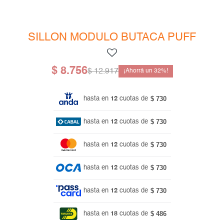
Mesas de living
Multiusos y complementos
Escritorios
Niños
Bibliotecas
SILLON MODULO BUTACA PUFF
Gamer
$
8.756
$
12.917
32
$ 730
hasta en
12
cuotas de
$ 730
hasta en
12
cuotas de
$ 730
hasta en
12
cuotas de
$ 730
hasta en
12
cuotas de
$ 730
hasta en
12
cuotas de
$ 486
hasta en
18
cuotas de