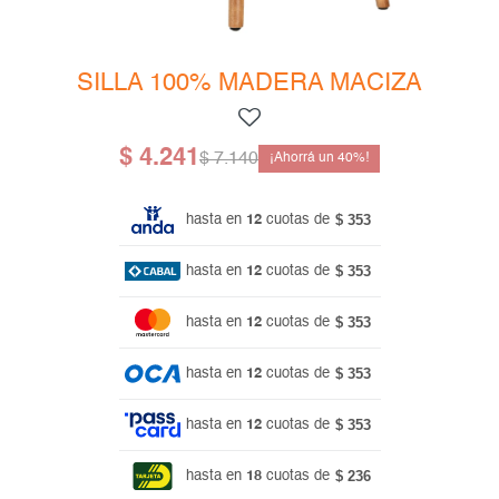
Mesas de living
Multiusos y complementos
Escritorios
Niños
Bibliotecas
SILLA 100% MADERA MACIZA
Gamer
$
4.241
$
7.140
40
$ 353
hasta en
12
cuotas de
$ 353
hasta en
12
cuotas de
$ 353
hasta en
12
cuotas de
$ 353
hasta en
12
cuotas de
$ 353
hasta en
12
cuotas de
$ 236
hasta en
18
cuotas de