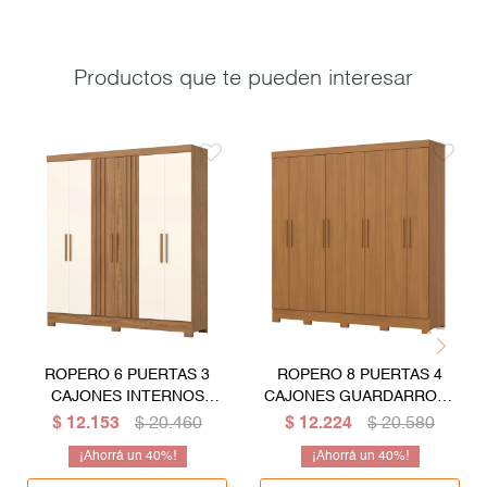
Productos que te pueden interesar
ROPERO 6 PUERTAS 3
ROPERO 8 PUERTAS 4
CAJONES INTERNOS
CAJONES GUARDARROPA
GUARDARROPA ARMARIO
ARMARIO PLACARD
$
12.153
$
20.460
$
12.224
$
20.580
PLACARD CLOSET
CLOSET
40
40