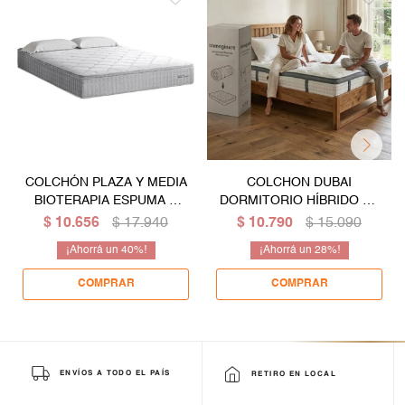
COLCHÓN PLAZA Y MEDIA
COLCHON DUBAI
BIOTERAPIA ESPUMA Y
DORMITORIO HÍBRIDO EN
RESORTES - ALTURA
CAJA RESORTES - 2
$
10.656
$
17.940
$
10.790
$
15.090
26CM
PLAZAS
40
28
ENVÍOS A TODO EL PAÍS
RETIRO EN LOCAL