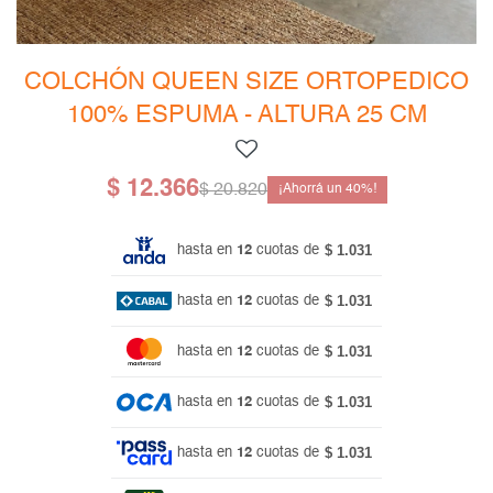
Mesas de living
Multiusos y complementos
Escritorios
Niños
Bibliotecas
COLCHÓN QUEEN SIZE ORTOPEDICO
100% ESPUMA - ALTURA 25 CM
Gamer
$
12.366
$
20.820
40
$ 1.031
hasta en
12
cuotas de
$ 1.031
hasta en
12
cuotas de
$ 1.031
hasta en
12
cuotas de
$ 1.031
hasta en
12
cuotas de
$ 1.031
hasta en
12
cuotas de