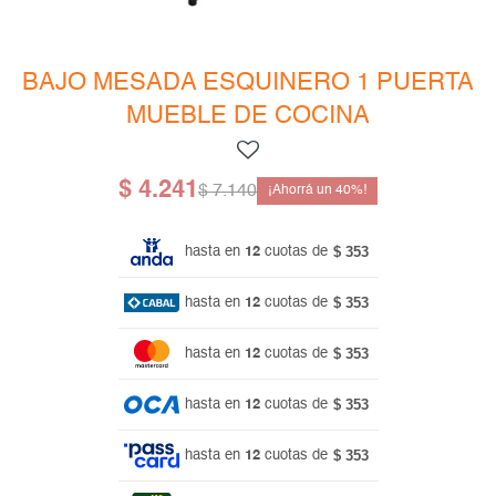
Mesas de living
Multiusos y complementos
Escritorios
Niños
Bibliotecas
BAJO MESADA ESQUINERO 1 PUERTA
MUEBLE DE COCINA
Gamer
$
4.241
$
7.140
40
$ 353
hasta en
12
cuotas de
$ 353
hasta en
12
cuotas de
$ 353
hasta en
12
cuotas de
$ 353
hasta en
12
cuotas de
$ 353
hasta en
12
cuotas de