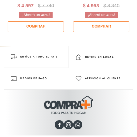
ALACENA
EN MADERA MACIZA
$
4.597
$
7.740
$
4.953
$
8.340
40
40
ENVÍOS A TODO EL PAÍS
RETIRO EN LOCAL
MEDIOS DE PAGO
ATENCIÓN AL CLIENTE


