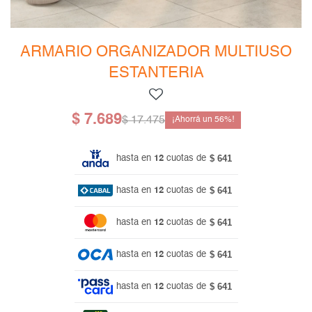
Mesas de living
Multiusos y complementos
Escritorios
Niños
Bibliotecas
ARMARIO ORGANIZADOR MULTIUSO
ESTANTERIA
Gamer
$
7.689
$
17.475
56
$ 641
hasta en
12
cuotas de
$ 641
hasta en
12
cuotas de
$ 641
hasta en
12
cuotas de
$ 641
hasta en
12
cuotas de
$ 641
hasta en
12
cuotas de