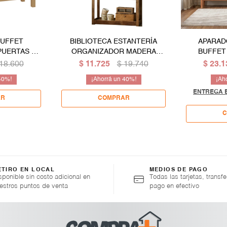
BUFFET
BIBLIOTECA ESTANTERÍA
APARAD
PUERTAS EN
ORGANIZADOR MADERA
BUFFET
ACIZA
MACIZA - LÍNEA RÚSTICA
18.600
$
11.725
$
19.740
$
23.1
40
40
ENTREGA E
ETIRO EN LOCAL
MEDIOS DE PAGO
sponible sin costo adicional en
Todas las tarjetas, transfe
estros puntos de venta
pago en efectivo