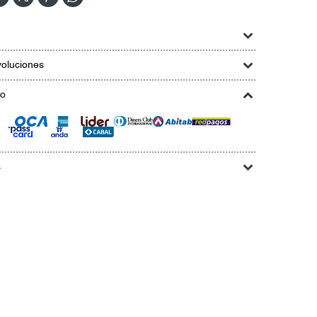
oluciones
go
s