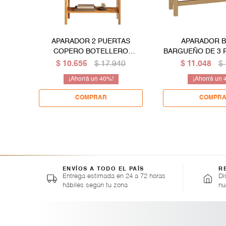
APARADOR 2 PUERTAS
APARADOR 
COPERO BOTELLERO
BARGUEÑO DE 3 
ESTANTERÍA EN MADERA
MADERA M
$
10.656
$
17.940
$
11.048
$
MACIZA
40
ENVÍOS A TODO EL PAÍS
R
Entrega estimada en 24 a 72 horas
Di
hábiles según tu zona
nu