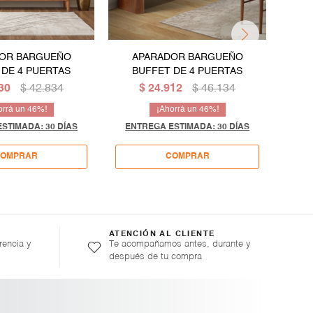
OR BARGUEÑO
APARADOR BARGUEÑO
BU
 DE 4 PUERTAS
BUFFET DE 4 PUERTAS
ESTA
30
$
42.834
$
24.912
$
46.134
46
46
STIMADA: 30 DÍAS
ENTREGA ESTIMADA: 30 DÍAS
ATENCIÓN AL CLIENTE
rencia y
Te acompañamos antes, durante y
después de tu compra