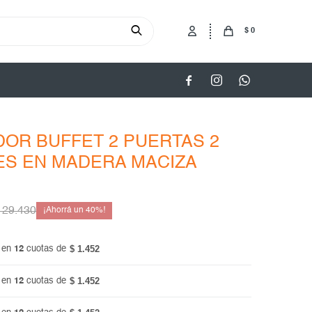
$
0



OR BUFFET 2 PUERTAS 2
ES EN MADERA MACIZA
29.430
40
$ 1.452
 en
12
cuotas de
$ 1.452
 en
12
cuotas de