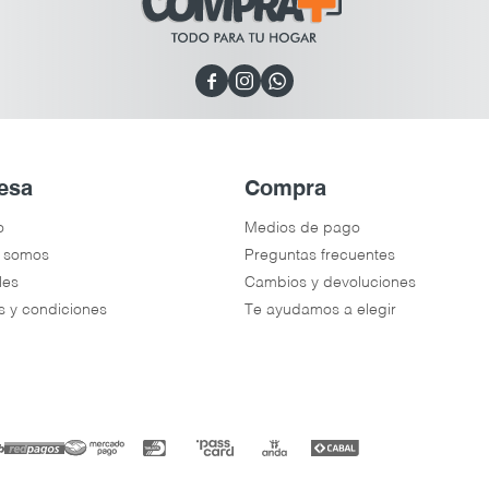



esa
Compra
o
Medios de pago
 somos
Preguntas frecuentes
les
Cambios y devoluciones
s y condiciones
Te ayudamos a elegir