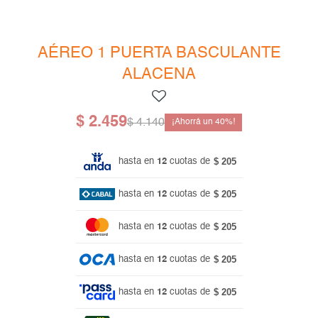
Mesas de living
Multiusos y complementos
Escritorios
Niños
Bibliotecas
AÉREO 1 PUERTA BASCULANTE
ALACENA
Gamer
$
2.459
$
4.140
40
$ 205
hasta en
12
cuotas de
$ 205
hasta en
12
cuotas de
$ 205
hasta en
12
cuotas de
$ 205
hasta en
12
cuotas de
$ 205
hasta en
12
cuotas de