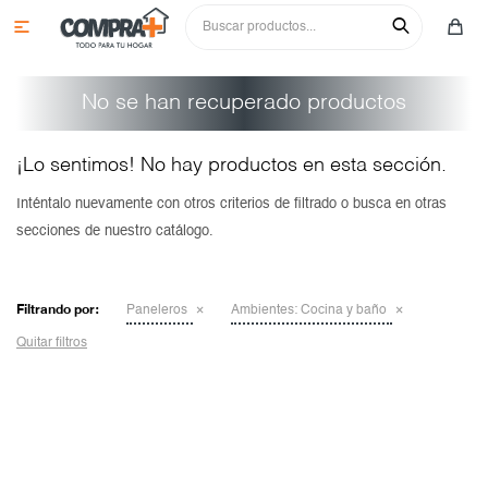

No se han recuperado productos
¡Lo sentimos! No hay productos en esta sección.
Inténtalo nuevamente con otros criterios de filtrado o busca en otras
secciones de nuestro catálogo.
Colchones y sommiers
Roperos
Juegos de comedor
Filtrando por:
Paneleros
Ambientes:
Cocina y baño
Cómodas y tocadores
Sillas
Aparadores
Quitar filtros
Mesas de luz y respaldos
Cristaleros
Sofás
Aéreos
Camas y cunas
Aparadores
Racks y paneles para tv
Bajos
Sillas
Multiusos y complementos
Mesas
Butacas y poltronas
Paneleros
Aparadores
Niños