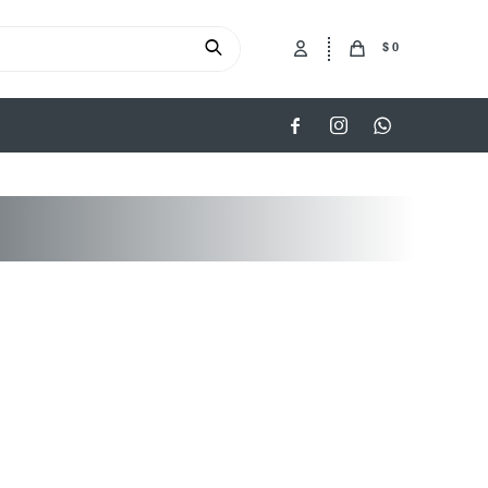
$
0


