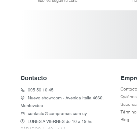
hábiles según tu zona
nu
Contacto
Empr
Contact
095 50 10 45
Quiénes
Nuevo showroom - Avenida Italia 4660,
Sucursa
Montevideo
Término
contacto@compramas.com.uy
Blog
LUNES A VIERNES de 10 a 19 hs -
SÁBADOS de 10 a 14 hs