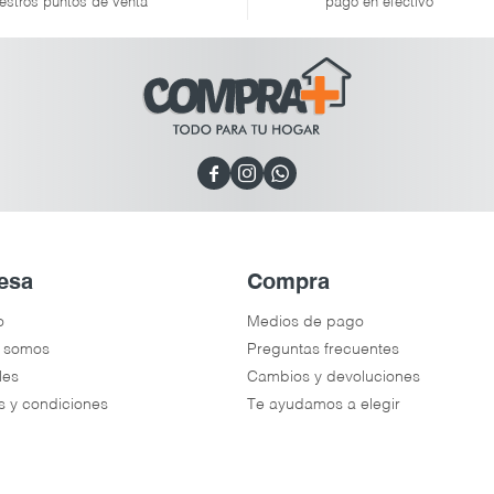
estros puntos de venta
pago en efectivo



esa
Compra
o
Medios de pago
 somos
Preguntas frecuentes
les
Cambios y devoluciones
s y condiciones
Te ayudamos a elegir