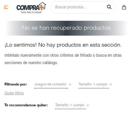

No se han recuperado productos
¡Lo sentimos! No hay productos en esta sección.
Inténtalo nuevamente con otros criterios de filtrado o busca en otras
secciones de nuestro catálogo.
Colchones y sommiers
Roperos
Juegos de comedor
Filtrando por:
Juegos de comedor
Tamaño:
1 cuerpo
Cómodas y tocadores
Sillas
Aparadores
Quitar filtros
Mesas de luz y respaldos
Cristaleros
Sofás
Aéreos
Te recomendamos quitar:
Tamaño:
1 cuerpo
Camas y cunas
Aparadores
Racks y paneles para tv
Bajos
Sillas
Multiusos y complementos
Mesas
Butacas y poltronas
Paneleros
Aparadores
Adultos