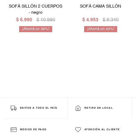
SOFÁ SILLÓN 2 CUERPOS
SOFÁ CAMA SILLÓN
Mesas de living
Multiusos y complementos
Escritorios
Niños
- negro
$
6.990
$
10.990
$
4.953
$
8.340
Bibliotecas
36
40
Gamer
ENVÍOS A TODO EL PAÍS
RETIRO EN LOCAL
MEDIOS DE PAGO
ATENCIÓN AL CLIENTE