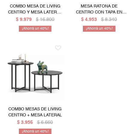
COMBO MESA DE LIVING
MESA RATONA DE
Mesas de living
Multiusos y complementos
Escritorios
Niños
CENTRO Y MESA LATERAL
CENTRO CON TAPA EN
CON TAPA EN MÁRMOL
MADERA MACIZA
$
9.979
$
16.800
$
4.953
$
8.340
Bibliotecas
40
40
Gamer
COMBO MESAS DE LIVING
CENTRO + MESA LATERAL
$
3.956
$
6.660
40