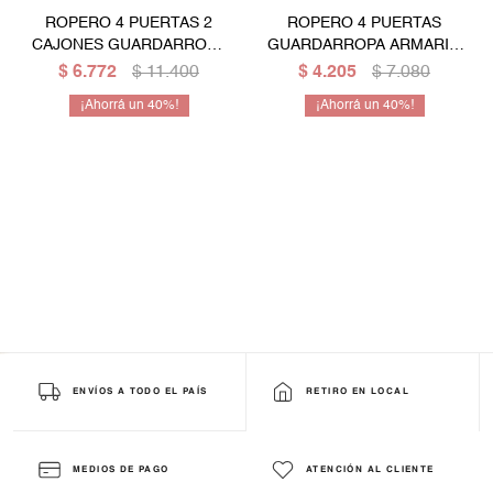
ROPERO 4 PUERTAS 2
ROPERO 4 PUERTAS
Mesas de living
Multiusos y complementos
Escritorios
Niños
CAJONES GUARDARROPA
GUARDARROPA ARMARIO
ARMARIO PLACARD
PLACARD CLOSET - OFF
$
6.772
$
11.400
$
4.205
$
7.080
Bibliotecas
CLOSET
WHITE
40
40
Gamer
ENVÍOS A TODO EL PAÍS
RETIRO EN LOCAL
MEDIOS DE PAGO
ATENCIÓN AL CLIENTE