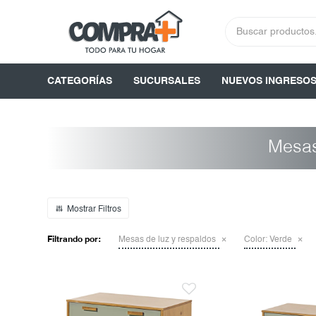
CATEGORÍAS
SUCURSALES
NUEVOS INGRESO
Mesas
Filtrando por:
Mesas de luz y respaldos
Color:
Verde