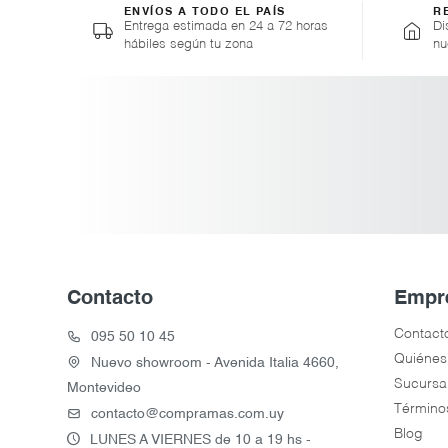
ENVÍOS A TODO EL PAÍS
R
Entrega estimada en 24 a 72 horas
Di
hábiles según tu zona
nu
Contacto
Empr
Contact
095 50 10 45
Quiénes
Nuevo showroom - Avenida Italia 4660,
Sucursa
Montevideo
Término
contacto@compramas.com.uy
Blog
LUNES A VIERNES de 10 a 19 hs -