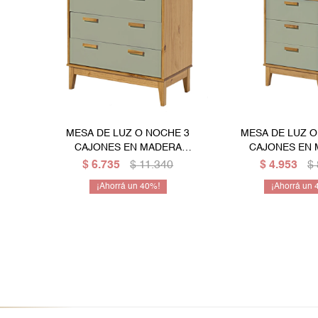
MESA DE LUZ O NOCHE 3
MESA DE LUZ O
CAJONES EN MADERA
CAJONES EN
MACIZA - VERDE
MACIZA - 
$
6.735
$
11.340
$
4.953
$
40