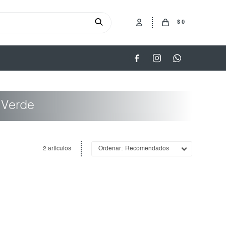
$
0



 Verde
2 artículos
Recomendados